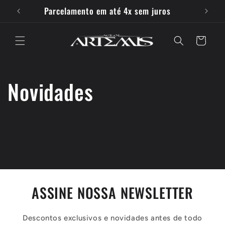
Pular
Parcelamento em até 4x sem juros
F
para o
conteúdo
Carrinho
Novidades
ASSINE NOSSA NEWSLETTER
Descontos exclusivos e novidades antes de todo